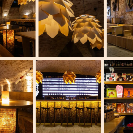
Контакты
Ждем вас в гости
Москва, ул.Пятницкая, 22.1
С понедельника по воскресенье 12:00 – 06:00
+7 (926) 160-63-13
parkabar@yandex.ru
Бронь