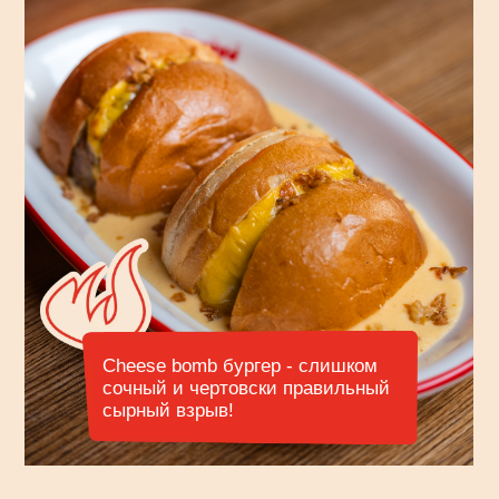
Выставки
Искусство — неотъемлемая
часть ДНК нашей PARKA
на Пятницкой
Мы превратили стены бара в динамичную
галерею, где регулярно меняются экспозиции
современных художников.