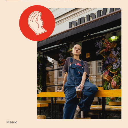
Меню
Ланчи
Сheese bomb бургер - слишком
сочный и чертовски правильный
сырный взрыв!