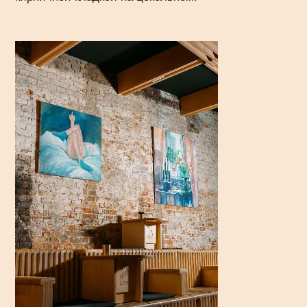
Меню
Гастрономическая
культура PARKA — это
идеальный баланс между
напитками и едой
Наша экспертиза — это более 30 кранов и сотни
редких сортов пива, к которым мы подобрали
качественный стритфуд с открытого огня.
Каждое блюдо продумано так, чтобы раскрыть
вкус выбранного сорта.