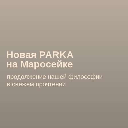
Новая PARKA
на Маросейке
продолжение нашей философии
в свежем прочтении
Концепция
Сохранив верность пивной
культуре и виниловой
музыке, мы добавили два
мощных акцента:
собственный смокер
в сердце кухни и секретный
бильярдный зал
Это стильное пространство, где можно как шумно