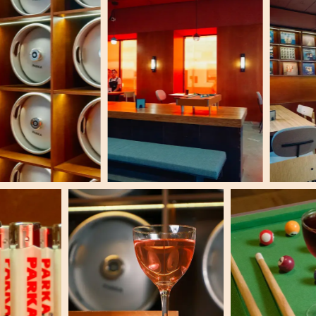
Контакты
Ждем вас в гости
Москва, Маросейка, 6-8с1
С понедельника по воскресенье 12:00 – 06:00
+7 (985) 621-23-53
parkabar@yandex.ru
Бронь