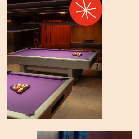
Меню
Гастрономическая культура
на Маросейке обрела яркий
дымный акцент благодаря
американскому смокеру
Мы готовим мясо по классическим технологиям,
добиваясь невероятной нежности и вкуса для
наших фирменных блюд, мелтов и сэндвичей. А