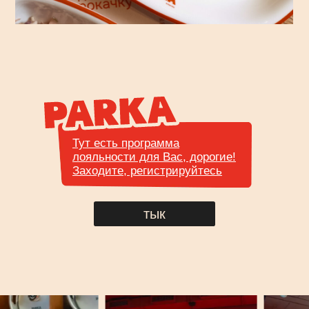
PARKA POOL ROOM — это стиль, азарт
и безупречные коктейли. Здесь собираются свои,
чтобы отточить мастерство игры на бильярде,
пропустить пару стаканчиков, послушать винил
и отдохнуть в атмосфере закрытого клуба.
Стоимость 2000 рублей в час. Максимальное
время бронирования — 2 часа.