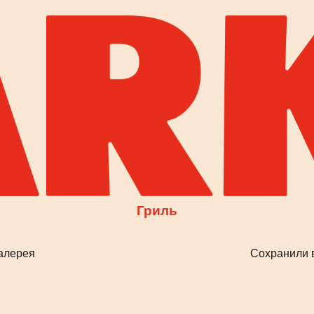
Гриль
Сохранили верность винил
акцента — см